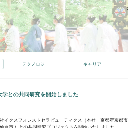
ip to main content
Skip to navigat
テクノロジー
キャリア
大学
との共同研究を開始しました
社イクスフォレストセラピューティクス（本社：京都府京都市
仙台市
）との
共同研究プロジェクトを開始いたし
ました。