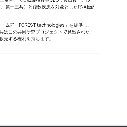
上京区、代表取締役社長CEO：樫田俊一、以
下、第一三共）と複数疾患を対象としたRNA標的
FOREST technologies」を提供し、
三共はこの共同研究プロジェクトで見出された
び販売する権利を持ちます。