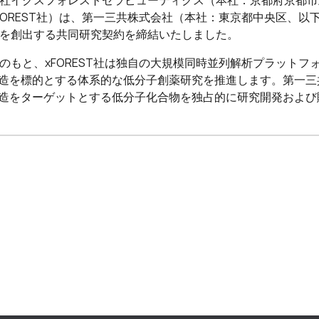
社イクスフォレストセラピューティクス（本社：京都府京都市
FOREST社）は、第一三共株式会社（本社：東京都中央区、以
を創出する共同研究契約を締結いたしました。
のもと、xFOREST社は独自の大規模同時並列解析プラットフォーム群「
構造を標的とする体系的な低分子創薬研究を推進します。第一
構造をターゲットとする低分子化合物を独占的に研究開発およ