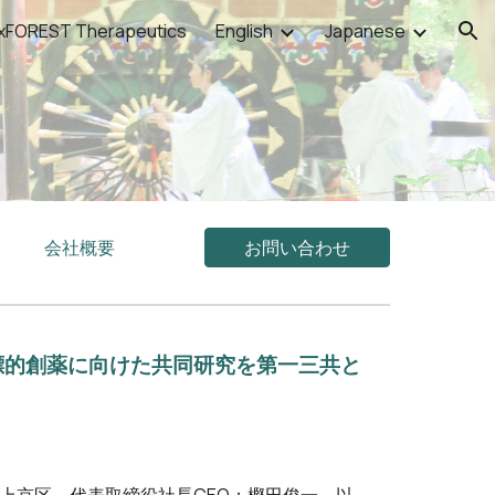
xFOREST Therapeutics
English
Japanese
ion
会社概要
お問い合わせ
NA構造標的創薬に向けた共同研究を第一三共と